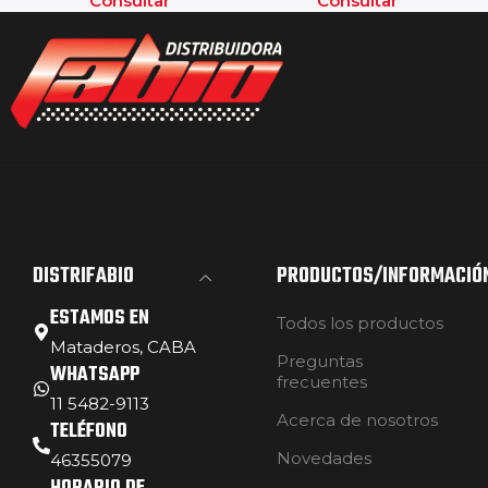
Consultar
Consultar
DISTRIFABIO
PRODUCTOS/INFORMACIÓ
ESTAMOS EN
Todos los productos
Mataderos, CABA
Preguntas
WHATSAPP
frecuentes
11 5482-9113
Acerca de nosotros
TELÉFONO
Novedades
46355079