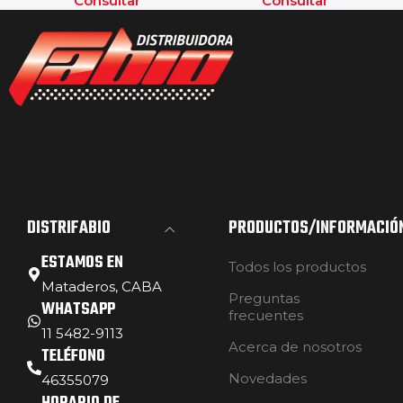
Consultar
Consultar
DISTRIFABIO
PRODUCTOS/INFORMACIÓ
ESTAMOS EN
Todos los productos
Mataderos, CABA
Preguntas
WHATSAPP
frecuentes
11 5482-9113
Acerca de nosotros
TELÉFONO
Novedades
46355079