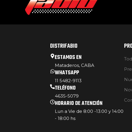
DISTRIFABIO
PR
ESTAMOS EN
Tod
Mataderos, CABA
Pre
WHATSAPP
Nue
11 5482-9113
TELÉFONO
No
4635-5079
Con
HORARIO DE ATENCIÓN
Lun a Vie de 8:00 -13:00 y 14:00
- 18:00 hs