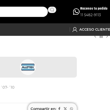
Hacenos tu pedido
11 5482-9113
ACCESO CLIENT
´07-´10
Compartir en: