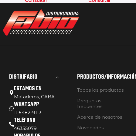
Consultar
Consultar
DISTRIFABIO
PRODUCTOS/INFORMACIÓ
ESTAMOS EN
Todos los productos
Mataderos, CABA
Preguntas
WHATSAPP
frecuentes
11 5482-9113
Acerca de nosotros
TELÉFONO
Novedades
46355079