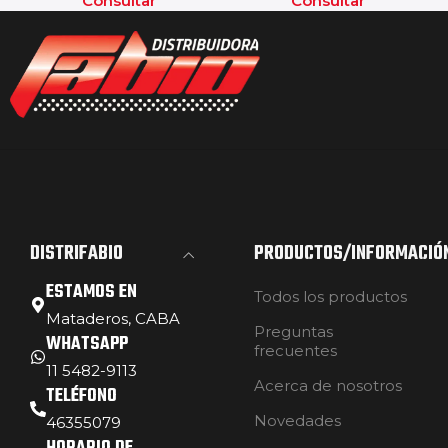
Consultar
Consultar
DISTRIFABIO
PRODUCTOS/INFORMACIÓ
ESTAMOS EN
Todos los productos
Mataderos, CABA
Preguntas
WHATSAPP
frecuentes
11 5482-9113
Acerca de nosotros
TELÉFONO
Novedades
46355079