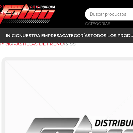
Skip to navigation
Skip to main content
CATEGORÍAS
INICIO
NUESTRA EMPRESA
CATEGORÍAS
TODOS LOS PROD
Inicio
PASTILLAS DE FRENO
3188