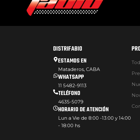
DISTRIFABIO
PR
ESTAMOS EN
Tod
Mataderos, CABA
Pre
WHATSAPP
Nue
11 5482-9113
TELÉFONO
No
4635-5079
Con
HORARIO DE ATENCIÓN
Lun a Vie de 8:00 -13:00 y 14:00
- 18:00 hs