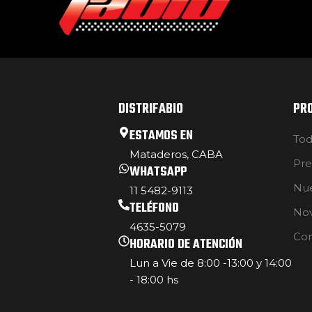
DISTRIFABIO
PR
ESTAMOS EN
Tod
Mataderos, CABA
Pre
WHATSAPP
Nue
11 5482-9113
TELÉFONO
No
4635-5079
Con
HORARIO DE ATENCIÓN
Lun a Vie de 8:00 -13:00 y 14:00
- 18:00 hs