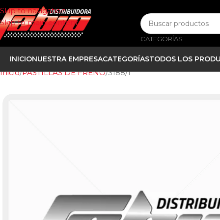
Skip to navigation
Skip to main content
CATEGORÍAS
INICIO
NUESTRA EMPRESA
CATEGORÍAS
TODOS LOS PROD
Inicio
PASTILLAS DE FRENO
3188/1