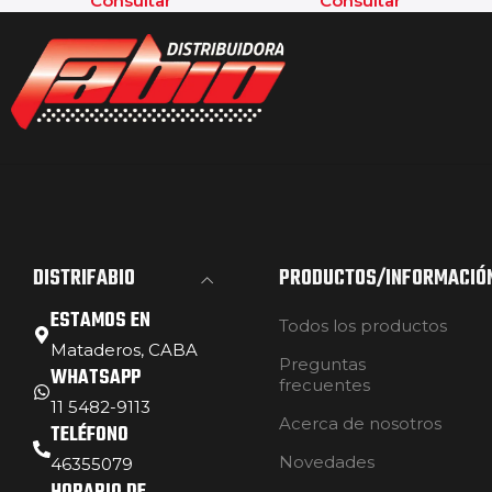
Consultar
Consultar
DISTRIFABIO
PRODUCTOS/INFORMACIÓ
ESTAMOS EN
Todos los productos
Mataderos, CABA
Preguntas
WHATSAPP
frecuentes
11 5482-9113
Acerca de nosotros
TELÉFONO
Novedades
46355079