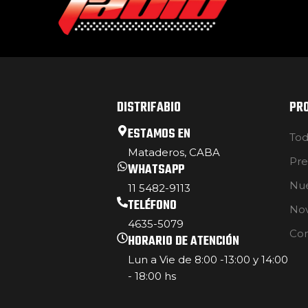
DISTRIFABIO
PR
ESTAMOS EN
Tod
Mataderos, CABA
Pre
WHATSAPP
Nue
11 5482-9113
TELÉFONO
No
4635-5079
Con
HORARIO DE ATENCIÓN
Lun a Vie de 8:00 -13:00 y 14:00
- 18:00 hs