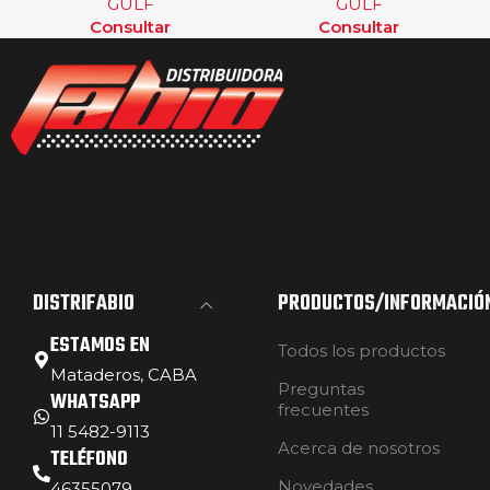
GULF
GULF
Consultar
Consultar
DISTRIFABIO
PRODUCTOS/INFORMACIÓ
ESTAMOS EN
Todos los productos
Mataderos, CABA
Preguntas
WHATSAPP
frecuentes
11 5482-9113
Acerca de nosotros
TELÉFONO
Novedades
46355079