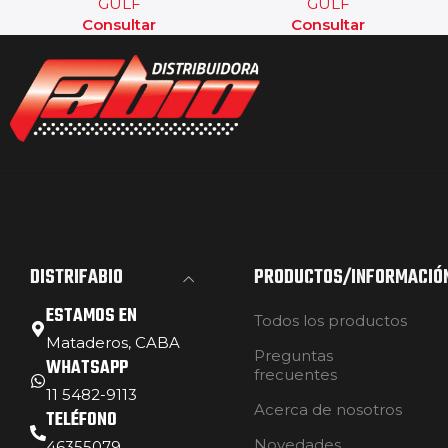
GULF
GULF
Consultar
Consultar
DISTRIFABIO
PRODUCTOS/INFORMACIÓ
ESTAMOS EN
Todos los productos
Mataderos, CABA
Preguntas
WHATSAPP
frecuentes
11 5482-9113
Acerca de nosotros
TELÉFONO
Novedades
46355079