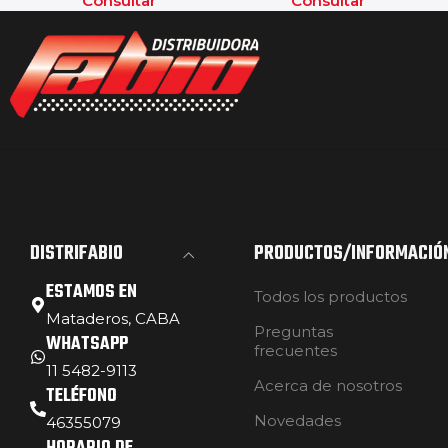
Consultar
Consultar
DISTRIFABIO
PRODUCTOS/INFORMACIÓ
ESTAMOS EN
Todos los productos
Mataderos, CABA
Preguntas
WHATSAPP
frecuentes
11 5482-9113
Acerca de nosotros
TELÉFONO
Novedades
46355079