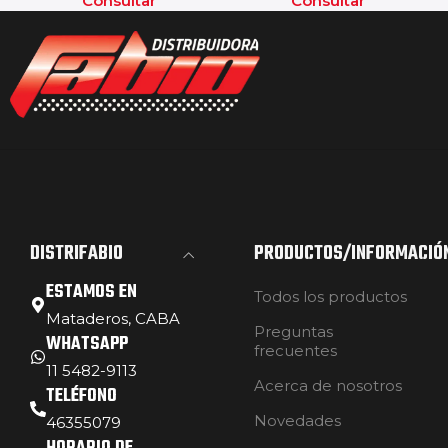
Consultar
Consultar
DISTRIFABIO
PRODUCTOS/INFORMACIÓ
ESTAMOS EN
Todos los productos
Mataderos, CABA
Preguntas
WHATSAPP
frecuentes
11 5482-9113
Acerca de nosotros
TELÉFONO
Novedades
46355079