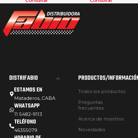
Consultar
Consultar
DISTRIFABIO
PRODUCTOS/INFORMACIÓ
ESTAMOS EN
Todos los productos
Mataderos, CABA
Preguntas
WHATSAPP
frecuentes
11 5482-9113
Acerca de nosotros
TELÉFONO
Novedades
46355079