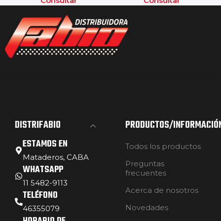
Consultar
Consultar
DISTRIFABIO
PRODUCTOS/INFORMACIÓ
ESTAMOS EN
Todos los productos
Mataderos, CABA
Preguntas
WHATSAPP
frecuentes
11 5482-9113
Acerca de nosotros
TELÉFONO
Novedades
46355079