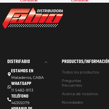
Consultar
Consultar
DISTRIFABIO
PRODUCTOS/INFORMACIÓ
ESTAMOS EN
Todos los productos
Mataderos, CABA
Preguntas
WHATSAPP
frecuentes
11 5482-9113
Acerca de nosotros
TELÉFONO
Novedades
46355079