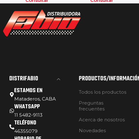
Consultar
Consultar
DISTRIFABIO
PRODUCTOS/INFORMACIÓ
ESTAMOS EN
Todos los productos
Mataderos, CABA
Preguntas
WHATSAPP
frecuentes
11 5482-9113
Acerca de nosotros
TELÉFONO
Novedades
46355079