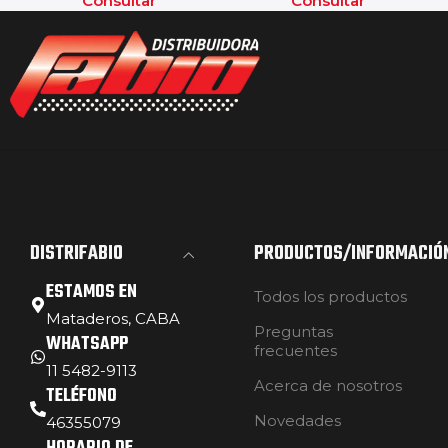
Consultar
Consultar
DISTRIFABIO
PRODUCTOS/INFORMACIÓ
ESTAMOS EN
Todos los productos
Mataderos, CABA
Preguntas
WHATSAPP
frecuentes
11 5482-9113
Acerca de nosotros
TELÉFONO
Novedades
46355079