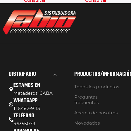
Consultar
Consultar
DISTRIFABIO
PRODUCTOS/INFORMACIÓ
ESTAMOS EN
Todos los productos
Mataderos, CABA
Preguntas
WHATSAPP
frecuentes
11 5482-9113
Acerca de nosotros
TELÉFONO
Novedades
46355079