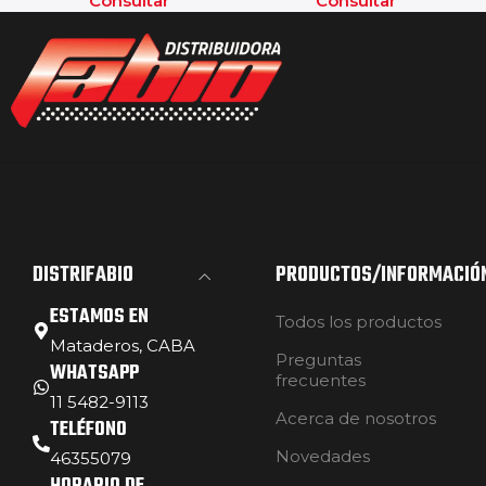
Consultar
Consultar
DISTRIFABIO
PRODUCTOS/INFORMACIÓ
ESTAMOS EN
Todos los productos
Mataderos, CABA
Preguntas
WHATSAPP
frecuentes
11 5482-9113
Acerca de nosotros
TELÉFONO
Novedades
46355079