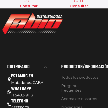
GULF
GULF
Consultar
Consultar
DISTRIFABIO
PRODUCTOS/INFORMACIÓ
ESTAMOS EN
Todos los productos
Mataderos, CABA
Preguntas
WHATSAPP
frecuentes
11 5482-9113
Acerca de nosotros
TELÉFONO
Novedades
46355079