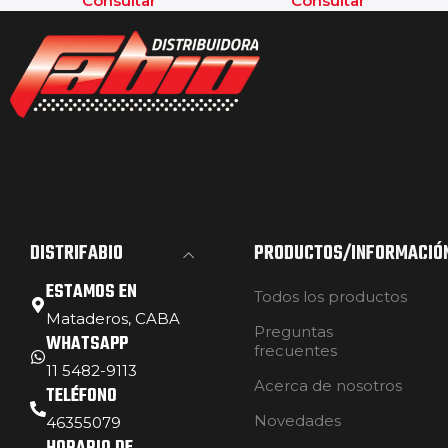
Consultar
Consultar
DISTRIFABIO
PRODUCTOS/INFORMACIÓ
ESTAMOS EN
Todos los productos
Mataderos, CABA
Preguntas
WHATSAPP
frecuentes
11 5482-9113
Acerca de nosotros
TELÉFONO
Novedades
46355079