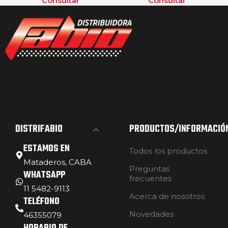
Consultar
Consultar
DISTRIFABIO
PRODUCTOS/INFORMACIÓ
ESTAMOS EN
Todos los productos
Mataderos, CABA
Preguntas
WHATSAPP
frecuentes
11 5482-9113
Acerca de nosotros
TELÉFONO
Novedades
46355079