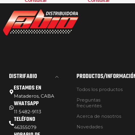
Consultar
Consultar
DISTRIFABIO
PRODUCTOS/INFORMACIÓ
ESTAMOS EN
Todos los productos
Mataderos, CABA
Preguntas
WHATSAPP
frecuentes
11 5482-9113
Acerca de nosotros
TELÉFONO
Novedades
46355079