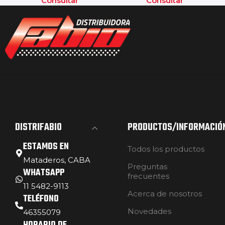
Consultar
Consultar
DISTRIFABIO
PRODUCTOS/INFORMACIÓ
ESTAMOS EN
Todos los productos
Mataderos, CABA
Preguntas
WHATSAPP
frecuentes
11 5482-9113
Acerca de nosotros
TELÉFONO
Novedades
46355079