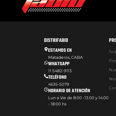
DISTRIFABIO
PR
ESTAMOS EN
Tod
Mataderos, CABA
Pre
WHATSAPP
Nue
11 5482-9113
TELÉFONO
No
4635-5079
Con
HORARIO DE ATENCIÓN
Lun a Vie de 8:00 -13:00 y 14:00
- 18:00 hs