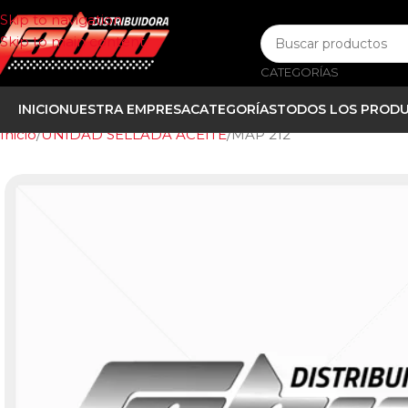
Skip to navigation
Skip to main content
CATEGORÍAS
INICIO
NUESTRA EMPRESA
CATEGORÍAS
TODOS LOS PROD
Inicio
UNIDAD SELLADA ACEITE
MAP 212