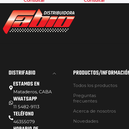
Consultar
Consultar
DISTRIFABIO
PRODUCTOS/INFORMACIÓ
ESTAMOS EN
Todos los productos
Mataderos, CABA
Preguntas
WHATSAPP
frecuentes
11 5482-9113
Acerca de nosotros
TELÉFONO
Novedades
46355079