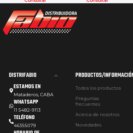
Consultar
Consultar
DISTRIFABIO
PRODUCTOS/INFORMACIÓ
ESTAMOS EN
Todos los productos
Mataderos, CABA
Preguntas
WHATSAPP
frecuentes
11 5482-9113
Acerca de nosotros
TELÉFONO
Novedades
46355079