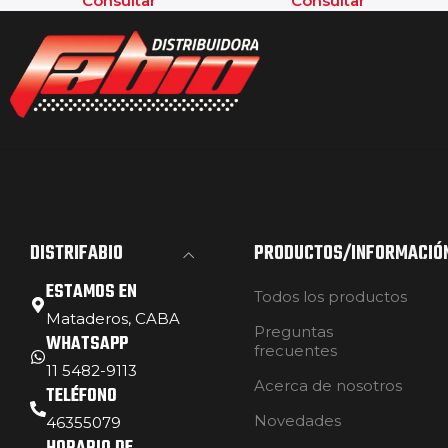
Consultar
Consultar
DISTRIFABIO
PRODUCTOS/INFORMACIÓ
ESTAMOS EN
Todos los productos
Mataderos, CABA
Preguntas
WHATSAPP
frecuentes
11 5482-9113
Acerca de nosotros
TELÉFONO
Novedades
46355079