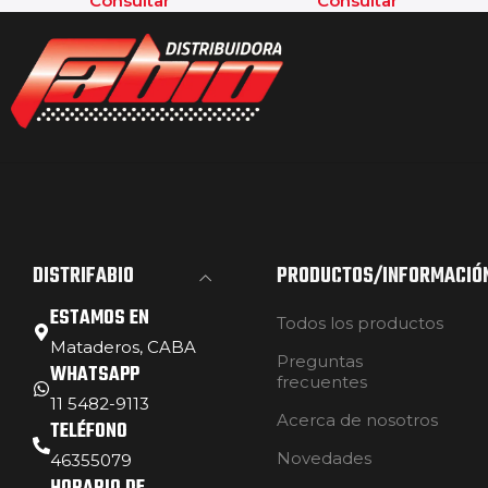
Consultar
Consultar
DISTRIFABIO
PRODUCTOS/INFORMACIÓ
ESTAMOS EN
Todos los productos
Mataderos, CABA
Preguntas
WHATSAPP
frecuentes
11 5482-9113
Acerca de nosotros
TELÉFONO
Novedades
46355079