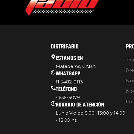
DISTRIFABIO
PR
ESTAMOS EN
Tod
Mataderos, CABA
Pre
WHATSAPP
Nue
11 5482-9113
TELÉFONO
No
4635-5079
Con
HORARIO DE ATENCIÓN
Lun a Vie de 8:00 -13:00 y 14:00
- 18:00 hs