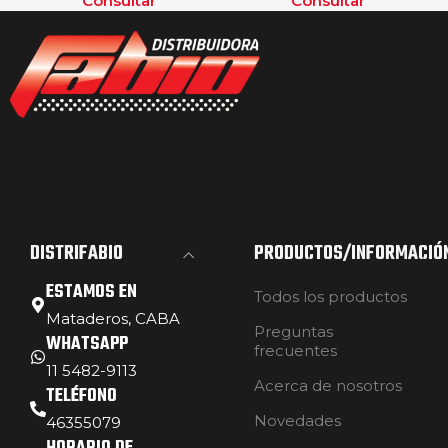
Consultar
Consultar
DISTRIFABIO
PRODUCTOS/INFORMACIÓ
ESTAMOS EN
Todos los productos
Mataderos, CABA
Preguntas
WHATSAPP
frecuentes
11 5482-9113
Acerca de nosotros
TELÉFONO
Novedades
46355079