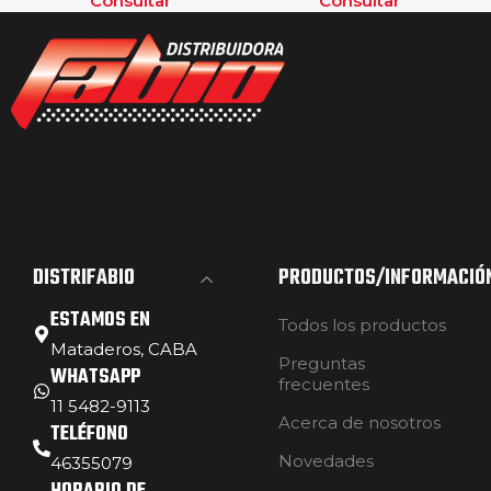
Consultar
Consultar
DISTRIFABIO
PRODUCTOS/INFORMACIÓ
ESTAMOS EN
Todos los productos
Mataderos, CABA
Preguntas
WHATSAPP
frecuentes
11 5482-9113
Acerca de nosotros
TELÉFONO
Novedades
46355079