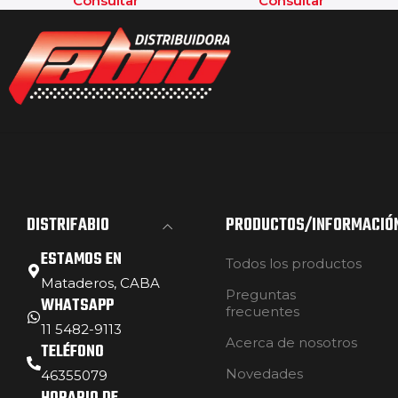
Consultar
Consultar
DISTRIFABIO
PRODUCTOS/INFORMACIÓ
ESTAMOS EN
Todos los productos
Mataderos, CABA
Preguntas
WHATSAPP
frecuentes
11 5482-9113
Acerca de nosotros
TELÉFONO
Novedades
46355079