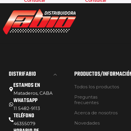
Consultar
Consultar
DISTRIFABIO
PRODUCTOS/INFORMACIÓ
ESTAMOS EN
Todos los productos
Mataderos, CABA
Preguntas
WHATSAPP
frecuentes
11 5482-9113
Acerca de nosotros
TELÉFONO
Novedades
46355079