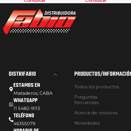
Consultar
Consultar
DISTRIFABIO
PRODUCTOS/INFORMACIÓ
ESTAMOS EN
Todos los productos
Mataderos, CABA
Preguntas
WHATSAPP
frecuentes
11 5482-9113
Acerca de nosotros
TELÉFONO
Novedades
46355079