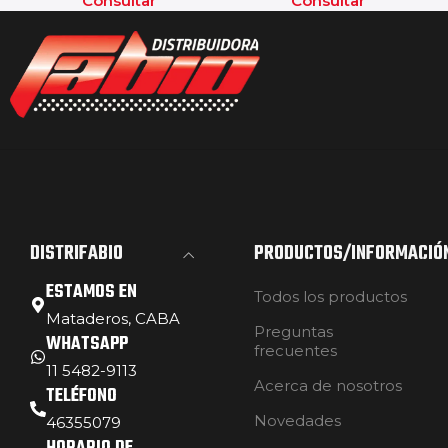
Consultar
Consultar
DISTRIFABIO
PRODUCTOS/INFORMACIÓ
ESTAMOS EN
Todos los productos
Mataderos, CABA
Preguntas
WHATSAPP
frecuentes
11 5482-9113
Acerca de nosotros
TELÉFONO
Novedades
46355079