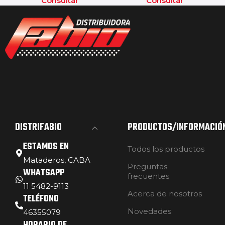
Consultar
Consultar
DISTRIFABIO
PRODUCTOS/INFORMACIÓ
ESTAMOS EN
Todos los productos
Mataderos, CABA
Preguntas
WHATSAPP
frecuentes
11 5482-9113
Acerca de nosotros
TELÉFONO
Novedades
46355079