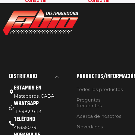
Consultar
Consultar
DISTRIFABIO
PRODUCTOS/INFORMACIÓ
ESTAMOS EN
Todos los productos
Mataderos, CABA
Preguntas
WHATSAPP
frecuentes
11 5482-9113
Acerca de nosotros
TELÉFONO
Novedades
46355079