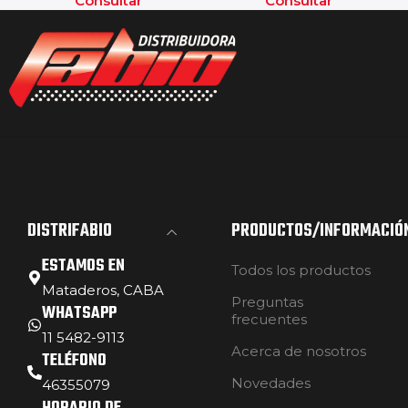
Consultar
Consultar
DISTRIFABIO
PRODUCTOS/INFORMACIÓ
ESTAMOS EN
Todos los productos
Mataderos, CABA
Preguntas
WHATSAPP
frecuentes
11 5482-9113
Acerca de nosotros
TELÉFONO
Novedades
46355079