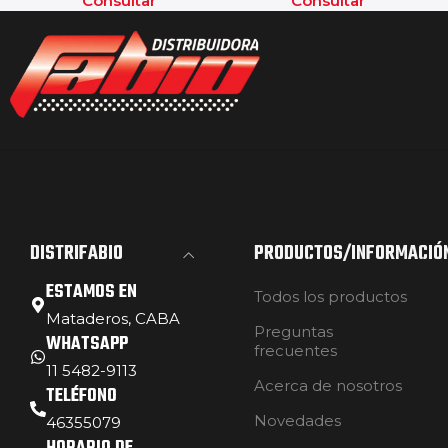
Consultar
Consultar
DISTRIFABIO
PRODUCTOS/INFORMACIÓ
ESTAMOS EN
Todos los productos
Mataderos, CABA
Preguntas
WHATSAPP
frecuentes
11 5482-9113
Acerca de nosotros
TELÉFONO
Novedades
46355079