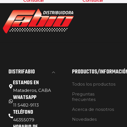
Consultar
Consultar
DISTRIFABIO
PRODUCTOS/INFORMACIÓ
ESTAMOS EN
Todos los productos
Mataderos, CABA
Preguntas
WHATSAPP
frecuentes
11 5482-9113
Acerca de nosotros
TELÉFONO
Novedades
46355079