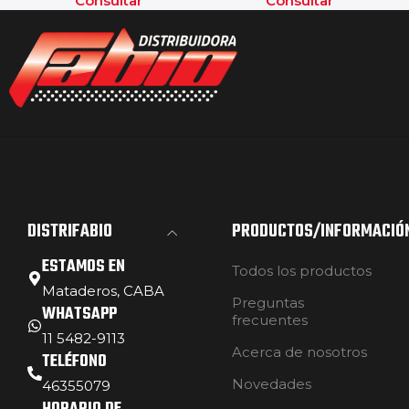
Consultar
Consultar
DISTRIFABIO
PRODUCTOS/INFORMACIÓ
ESTAMOS EN
Todos los productos
Mataderos, CABA
Preguntas
WHATSAPP
frecuentes
11 5482-9113
Acerca de nosotros
TELÉFONO
Novedades
46355079