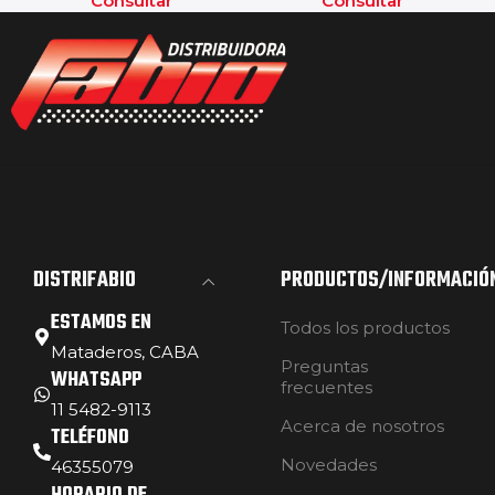
Consultar
Consultar
DISTRIFABIO
PRODUCTOS/INFORMACIÓ
ESTAMOS EN
Todos los productos
Mataderos, CABA
Preguntas
WHATSAPP
frecuentes
11 5482-9113
Acerca de nosotros
TELÉFONO
Novedades
46355079