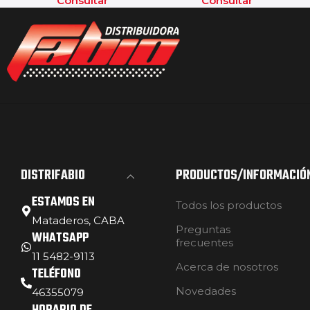
Consultar
Consultar
DISTRIFABIO
PRODUCTOS/INFORMACIÓ
ESTAMOS EN
Todos los productos
Mataderos, CABA
Preguntas
WHATSAPP
frecuentes
11 5482-9113
Acerca de nosotros
TELÉFONO
Novedades
46355079