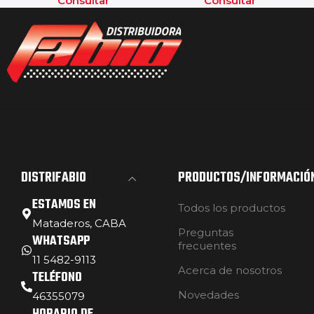
Consultar
Consultar
DISTRIFABIO
PRODUCTOS/INFORMACIÓ
ESTAMOS EN
Todos los productos
Mataderos, CABA
Preguntas
WHATSAPP
frecuentes
11 5482-9113
Acerca de nosotros
TELÉFONO
Novedades
46355079