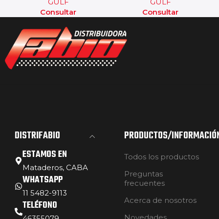
GULF
GULF
Consultar
Consultar
DISTRIFABIO
PRODUCTOS/INFORMACIÓ
ESTAMOS EN
Todos los productos
Mataderos, CABA
Preguntas
WHATSAPP
frecuentes
11 5482-9113
Acerca de nosotros
TELÉFONO
Novedades
46355079