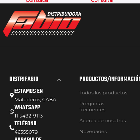
Consultar
Consultar
DISTRIFABIO
PRODUCTOS/INFORMACIÓ
ESTAMOS EN
Todos los productos
Mataderos, CABA
Preguntas
WHATSAPP
frecuentes
11 5482-9113
Acerca de nosotros
TELÉFONO
Novedades
46355079