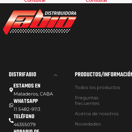
Consultar
Consultar
DISTRIFABIO
PRODUCTOS/INFORMACIÓ
ESTAMOS EN
Todos los productos
Mataderos, CABA
Preguntas
WHATSAPP
frecuentes
11 5482-9113
Acerca de nosotros
TELÉFONO
Novedades
46355079