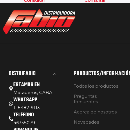
Consultar
Consultar
DISTRIFABIO
PRODUCTOS/INFORMACIÓ
ESTAMOS EN
Todos los productos
Mataderos, CABA
Preguntas
WHATSAPP
frecuentes
11 5482-9113
Acerca de nosotros
TELÉFONO
Novedades
46355079